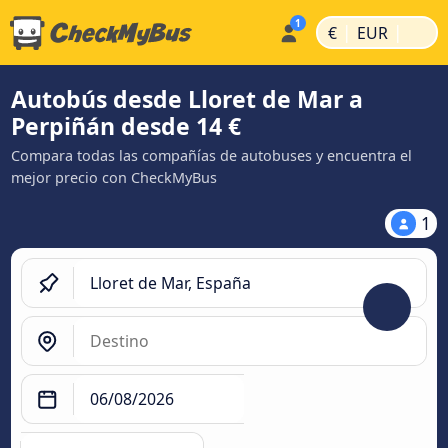
|
|
€
EUR
Autobús desde Lloret de Mar a
Perpiñán desde 14 €
Compara todas las compañías de autobuses y encuentra el
mejor precio con CheckMyBus
1