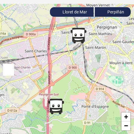
Lloret de Mar
Perpiñán
+
−