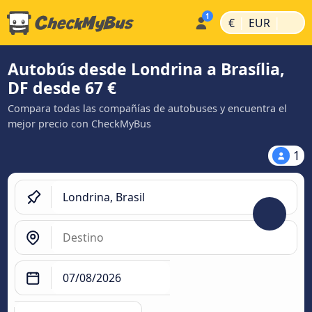
|
|
€
EUR
Autobús desde Londrina a Brasília,
DF desde 67 €
Compara todas las compañías de autobuses y encuentra el
mejor precio con CheckMyBus
1