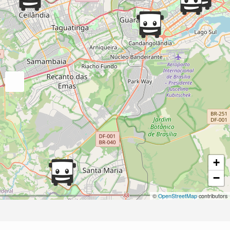
+
−
©
OpenStreetMap
contributors