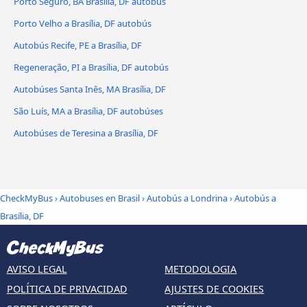
Porto Seguro, BA Brasília, DF autobús
Porto Velho a Brasília, DF autobús
Autobús Recife, PE a Brasília, DF
Regeneração, PI a Brasília, DF autobús
Autobúses Santa Inês, MA Brasília, DF
São Luís, MA a Brasília, DF autobúses
Autobúses de Teresina a Brasília, DF
CheckMyBus
›
Autobuses en Brasil
›
Autobús a Londrina
›
Autobús a
Brasília, DF
AVISO LEGAL
METODOLOGIA
POLÍTICA DE PRIVACIDAD
AJUSTES DE COOKIES