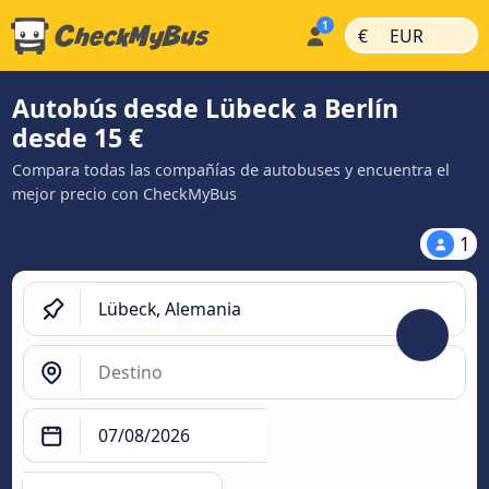
|
|
€
EUR
Autobús desde Lübeck a Berlín
desde 15 €
Compara todas las compañías de autobuses y encuentra el
mejor precio con CheckMyBus
1