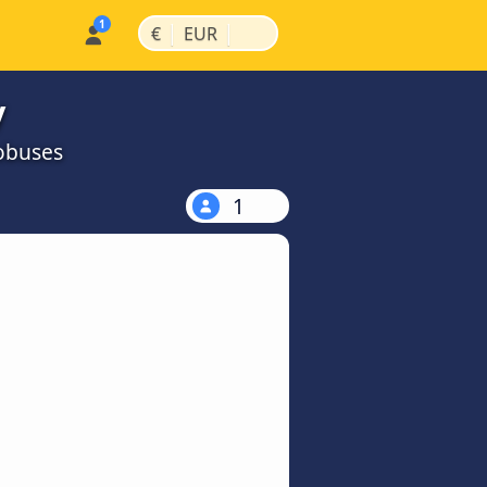
|
|
€
EUR
y
obuses
1