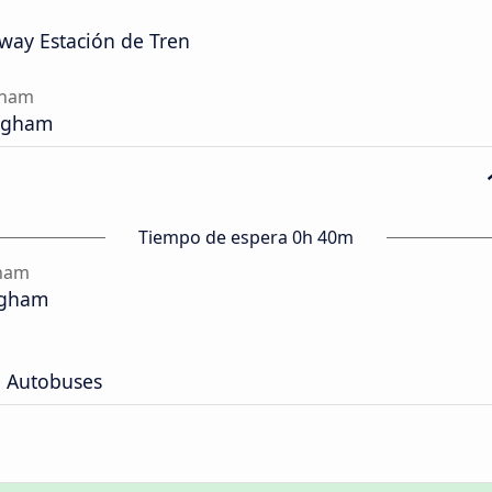
kway Estación de Tren
gham
ngham
Tiempo de espera 0h 40m
gham
ngham
e Autobuses