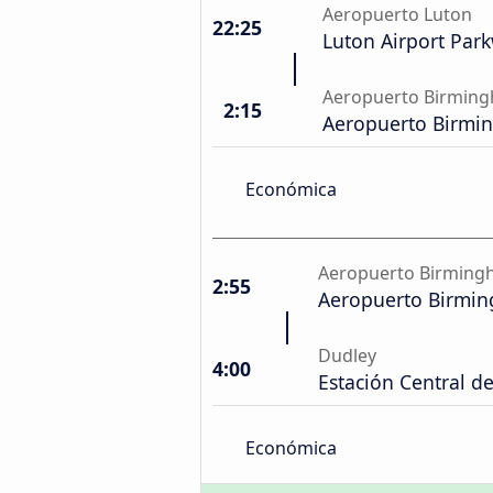
Aeropuerto Luton
22:25
Luton Airport Par
Aeropuerto Birmin
2:15
Aeropuerto Birmi
Económica
Aeropuerto Birmin
2:55
Aeropuerto Birmi
Dudley
4:00
Estación Central d
Económica