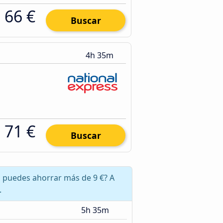
66 €
Buscar
4h 35m
71 €
Buscar
 puedes ahorrar más de 9 €? A
.
5h 35m