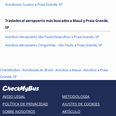
Autobúses Suzano a Praia Grande, SP
Traslados al aeropuerto más buscados a Mauá y Praia Grande,
SP
Autobús Aeropuerto São Paulo/Guarulhos a Praia Grande, SP
Autobús Aeropuerto Congonhas - São Paulo a Praia Grande, SP
CheckMyBus
›
Autobuses en Brasil
›
Autobús a Mauá
›
Autobús a Praia
Grande, SP
AVISO LEGAL
METODOLOGIA
POLÍTICA DE PRIVACIDAD
AJUSTES DE COOKIES
SOBRE NOSOTROS
ARTÍCULO