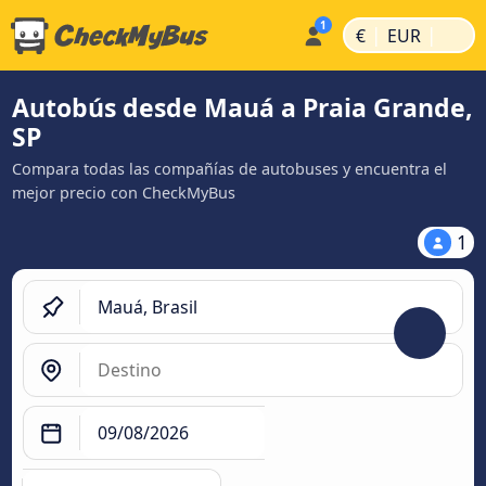
|
|
€
EUR
Autobús desde Mauá a Praia Grande,
SP
Compara todas las compañías de autobuses y encuentra el
mejor precio con CheckMyBus
1