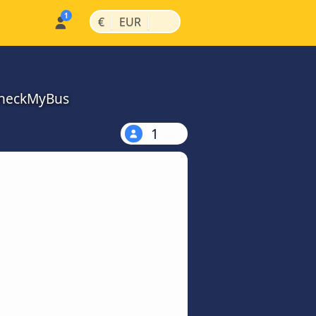
|
|
€
EUR
CheckMyBus
1