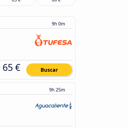
9h 0m
65 €
Buscar
9h 25m