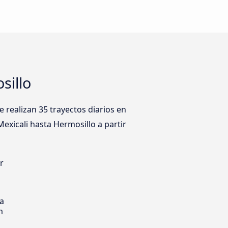
sillo
 realizan 35 trayectos diarios en
exicali hasta Hermosillo a partir
r
s
ia
m