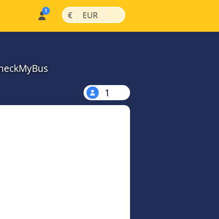
|
|
€
EUR
CheckMyBus
1