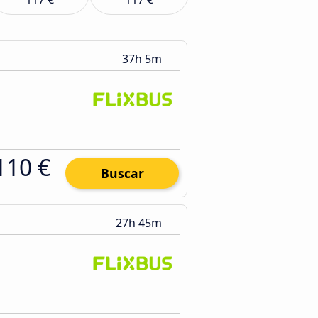
37h 5m
110 €
Buscar
27h 45m