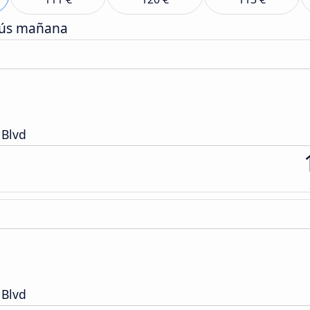
bús mañana
 Blvd
 Blvd