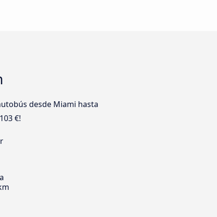
n
 autobús desde Miami hasta
103 €!
r
s
ia
 km