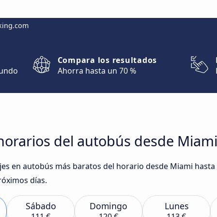
king.com
Compara los resultados
mundo
Ahorra hasta un 70 %
horarios del autobús desde Miam
iajes en autobús más baratos del horario desde Miami hast
róximos días.
Sábado
Domingo
Lunes
111 €
120 €
113 €