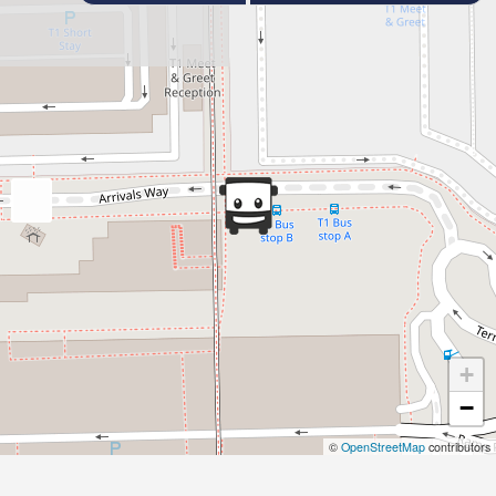
+
−
©
OpenStreetMap
contributors