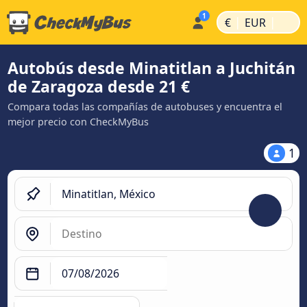
|
|
€
EUR
Autobús desde Minatitlan a Juchitán
de Zaragoza desde 21 €
Compara todas las compañías de autobuses y encuentra el
mejor precio con CheckMyBus
1