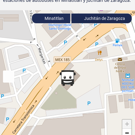
estaciones de autobuses en Minatitlan y Juchitán de Zaragoza.
Minatitlan
Juchitán de Zaragoza
+
−