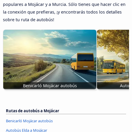
populares a Mojácar y a Murcia. Sólo tienes que hacer clic en
la conexión que prefieras, ¡y encontrarás todos los detalles
sobre tu ruta de autobús!
Benicarló Mojácar autobús
Autob
Rutas de autobús a Mojácar
Benicarló Mojácar autobús
Autobús Elda a Mojácar