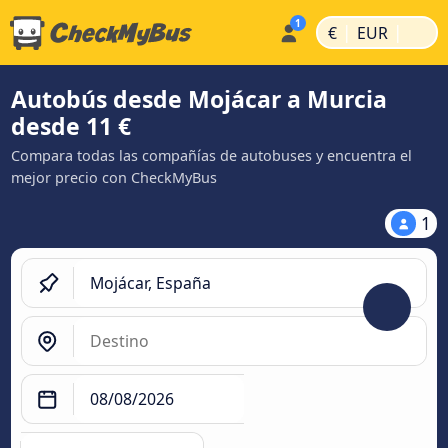
|
|
€
EUR
Autobús desde Mojácar a Murcia
desde 11 €
Compara todas las compañías de autobuses y encuentra el
mejor precio con CheckMyBus
1