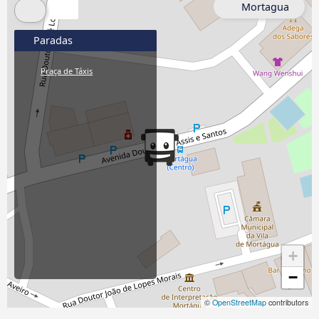
Mortagua
Paradas
Praça de Táxis
+
−
©
OpenStreetMap
contributors