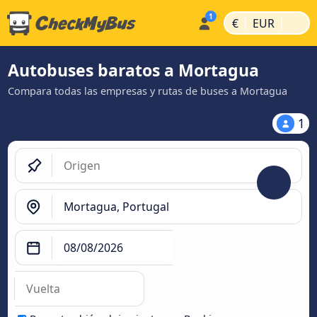
|
|
€
EUR
Autobuses baratos a Mortagua
Compara todas las empresas y rutas de buses a Mortagua
1