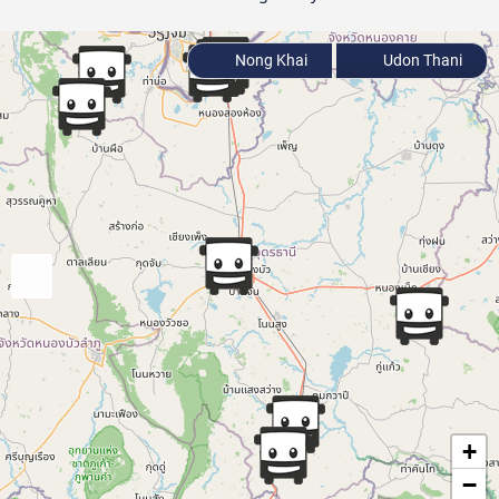
Nong Khai
Udon Thani
+
−