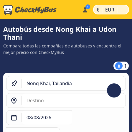
|
|
€
EUR
Autobús desde Nong Khai a Udon
Thani
Compara todas las compañías de autobuses y encuentra el
mejor precio con CheckMyBus
1