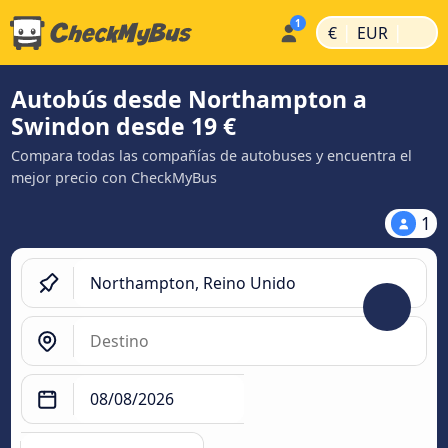
|
|
€
EUR
Autobús desde Northampton a
Swindon desde 19 €
Compara todas las compañías de autobuses y encuentra el
mejor precio con CheckMyBus
1