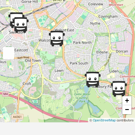
+
−
©
OpenStreetMap
contributors