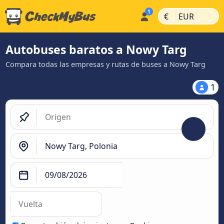
|
|
€
EUR
Autobuses baratos a Nowy Targ
Compara todas las empresas y rutas de buses a Nowy Targ
1