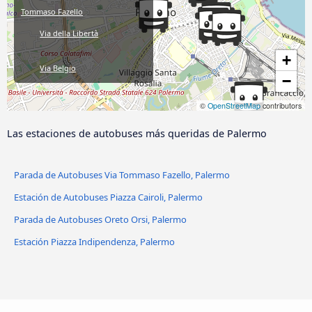
Tommaso Fazello
Via della Libertà
+
Via Belgio
−
Roma - Lattarini
©
OpenStreetMap
contributors
Las estaciones de autobuses más queridas de Palermo
Via Fazello
Estación Central
Parada de Autobuses Via Tommaso Fazello, Palermo
Estación de Autobuses Piazza Cairoli, Palermo
Port (Molo Vittorio Veneto al
Parada de Autobuses Oreto Orsi, Palermo
Porto)
Estación Piazza Indipendenza, Palermo