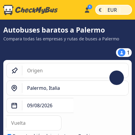
|
|
€
EUR
Autobuses baratos a Palermo
Compara todas las empresas y rutas de buses a Palermo
1