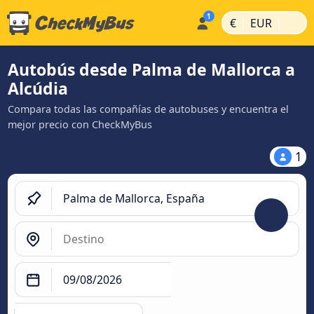
|
|
€
EUR
Autobús desde Palma de Mallorca a
Alcúdia
Compara todas las compañías de autobuses y encuentra el
mejor precio con CheckMyBus
1