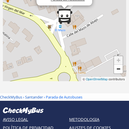
+
−
©
OpenStreetMap
contributors
CheckMyBus
›
Santander
› Parada de Autobuses
AVISO LEGAL
METODOLOGIA
POLÍTICA DE PRIVACIDAD
AJUSTES DE COOKIES