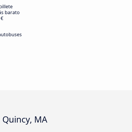
billete
s barato
 €
autobuses
a Quincy, MA