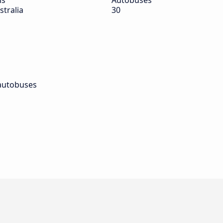
ís
Autobuses
stralia
30
autobuses