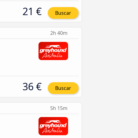
21 €
Buscar
2h 40m
36 €
Buscar
5h 15m