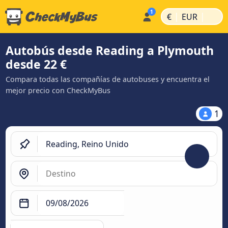
|
|
€
EUR
Autobús desde Reading a Plymouth
desde 22 €
Compara todas las compañías de autobuses y encuentra el
mejor precio con CheckMyBus
1