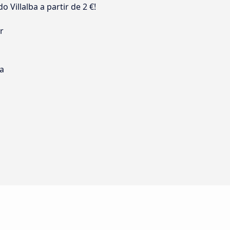
 Villalba a partir de 2 €!
r
s
ia