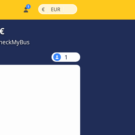
|
|
€
EUR
€
CheckMyBus
1