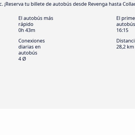
ic. ¡Reserva tu billete de autobús desde Revenga hasta Collado
El autobús más
El prime
rápido
autobú
0h 43m
16:15
Conexiones
Distanc
diarias en
28,2 km
autobús
4 Ø