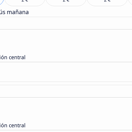
bús mañana
ión central
ión central