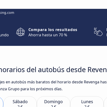
king.com
Compara los resultados
mundo
Ahorra hasta un 70 %
orarios del autobús desde Reveng
ajes en autobús más baratos del horario desde Revenga hasta
za Grupo para los próximos días.
Sábado
Domingo
Lunes
2 €
2 €
2 €