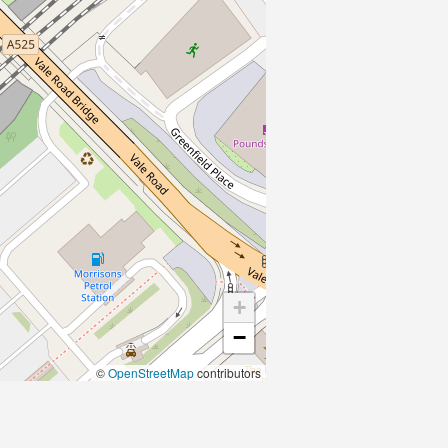
+
−
©
OpenStreetMap
contributors