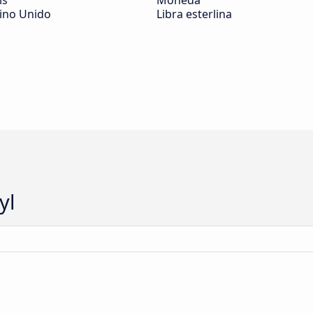
ís
Moneda
ino Unido
Libra esterlina
yl