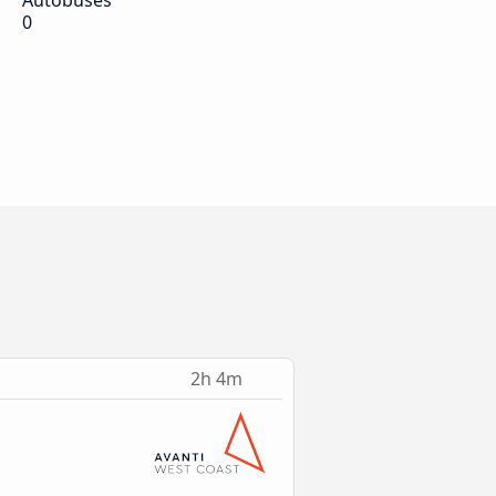
Autobuses
0
2h 4m