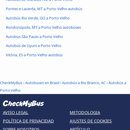
Pontes e Lacerda, MT a Porto Velho autobús
Autobús Rio Verde, GO a Porto Velho
Rondonópolis, MT a Porto Velho autobúses
Autobús São Paulo a Porto Velho
Autobús de Uyuni a Porto Velho
Vitória, ES a Porto Velho autobús
CheckMyBus
›
Autobuses en Brasil
›
Autobús a Rio Branco, AC
›
Autobús a
Porto Velho
AVISO LEGAL
METODOLOGIA
POLÍTICA DE PRIVACIDAD
AJUSTES DE COOKIES
SOBRE NOSOTROS
ARTÍCULO