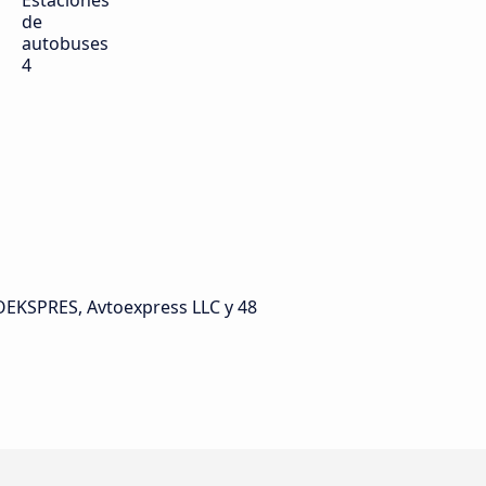
Estaciones
de
autobuses
4
OEKSPRES, Avtoexpress LLC y 48