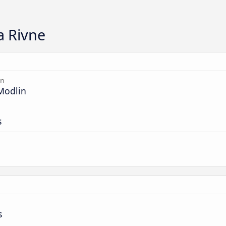
a Rivne
in
Modlin
s
s