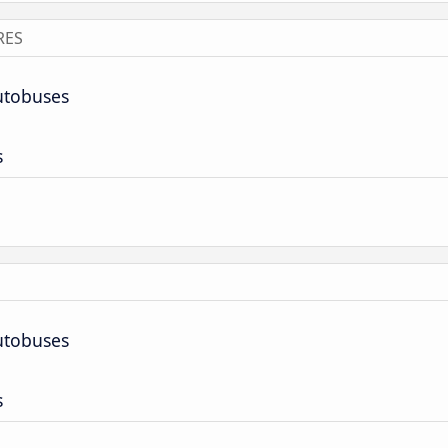
RES
utobuses
s
utobuses
s