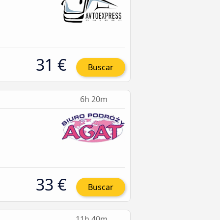
31 €
Buscar
6h 20m
33 €
Buscar
11h 40m