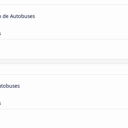
ón de Autobuses
s
utobuses
s