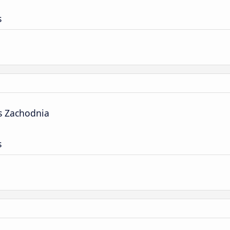
s
s Zachodnia
s