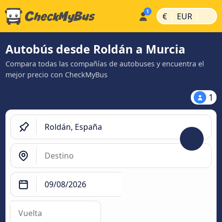
|
|
€
EUR
Autobús desde Roldán a Murcia
Compara todas las compañías de autobuses y encuentra el
mejor precio con CheckMyBus
1