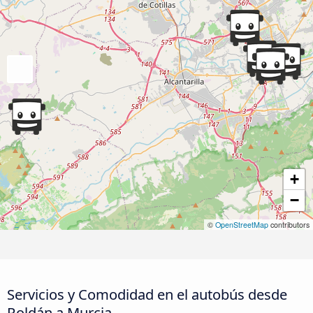
+
−
©
OpenStreetMap
contributors
Servicios y Comodidad en el autobús desde
Roldán a Murcia