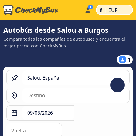
|
|
€
EUR
Autobús desde Salou a Burgos
Compara todas las compañías de autobuses y encuentra el
mejor precio con CheckMyBus
1