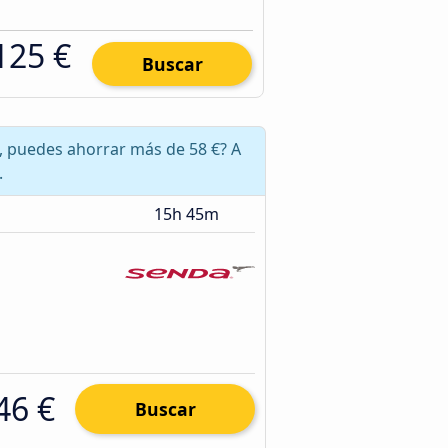
125 €
Buscar
o, puedes ahorrar más de 58 €? A
.
15h 45m
46 €
Buscar