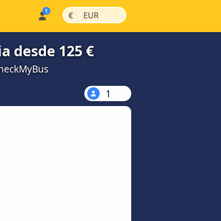
|
|
€
EUR
ia desde 125 €
CheckMyBus
1