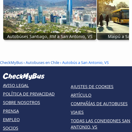
Autobúses Santiago, RM a San Antonio, VS
Maipú a San
CheckMyBus
›
Autobuses en Chile
› Autobús a San Antonio, VS
AVISO LEGAL
AJUSTES DE COOKIES
POLÍTICA DE PRIVACIDAD
ARTÍCULO
SOBRE NOSOTROS
COMPAÑÍAS DE AUTOBUSES
PRENSA
VIAJES
EMPLEO
TODAS LAS CONEXIONES SAN
ANTONIO, VS
SOCIOS