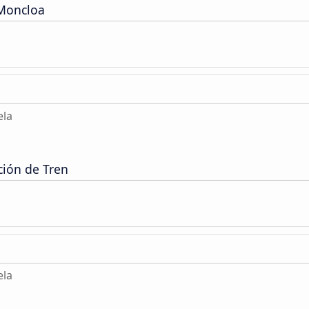
 Moncloa
ela
ción de Tren
ela