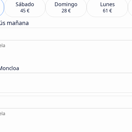
Sábado
Domingo
Lunes
45 €
28 €
61 €
bús mañana
ela
 Moncloa
ela