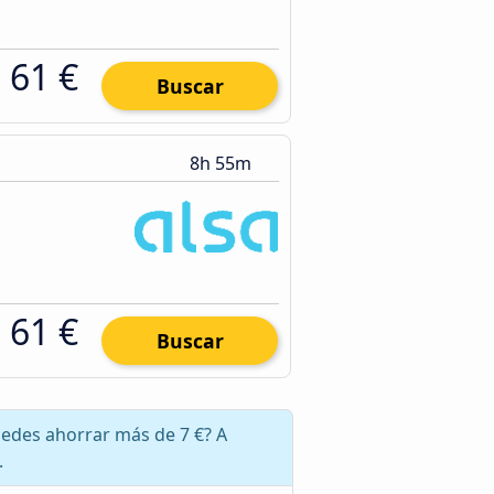
61 €
Buscar
8h 55m
61 €
Buscar
uedes ahorrar más de 7 €? A
.