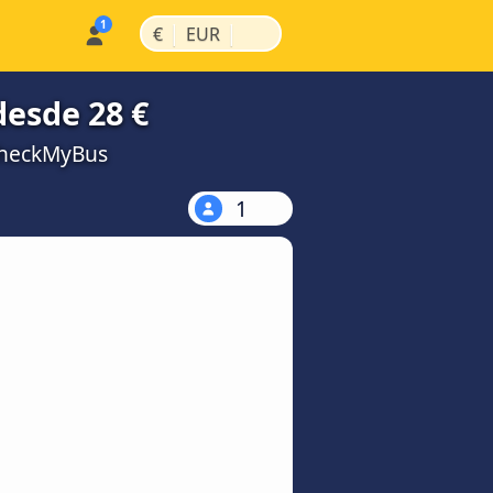
|
|
€
EUR
esde 28 €
CheckMyBus
1