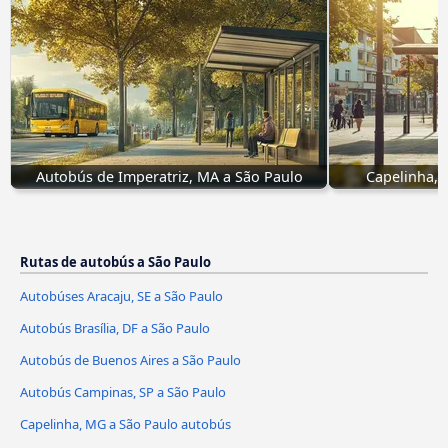
Autobús de Imperatriz, MA a São Paulo
Capelinha, 
Rutas de autobús a São Paulo
Autobúses Aracaju, SE a São Paulo
Autobús Brasília, DF a São Paulo
Autobús de Buenos Aires a São Paulo
Autobús Campinas, SP a São Paulo
Capelinha, MG a São Paulo autobús