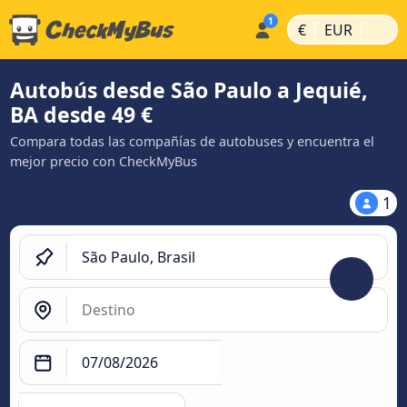
|
|
€
EUR
Autobús desde São Paulo a Jequié,
BA desde 49 €
Compara todas las compañías de autobuses y encuentra el
mejor precio con CheckMyBus
1