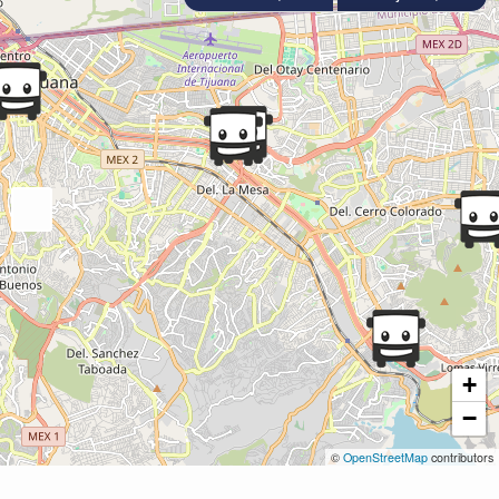
+
−
©
OpenStreetMap
contributors