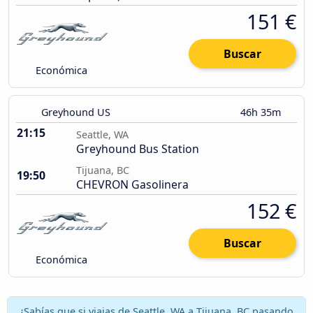
151 €
Buscar
Económica
Greyhound US
46h 35m
21:15
Seattle, WA
Greyhound Bus Station
Tijuana, BC
19:50
CHEVRON Gasolinera
152 €
Buscar
Económica
¿Sabías que si viajas de Seattle, WA a Tijuana, BC pasando