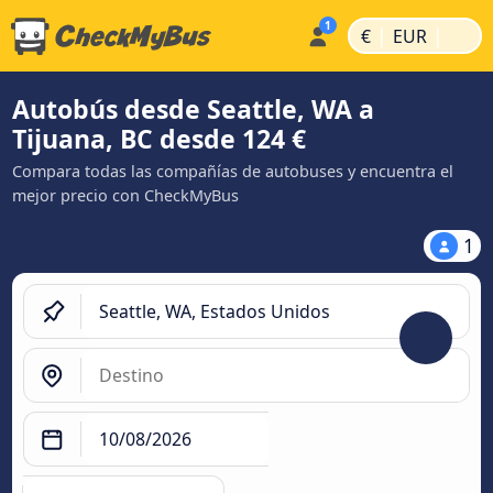
|
|
€
EUR
Autobús desde Seattle, WA a
Tijuana, BC desde 124 €
Compara todas las compañías de autobuses y encuentra el
mejor precio con CheckMyBus
1