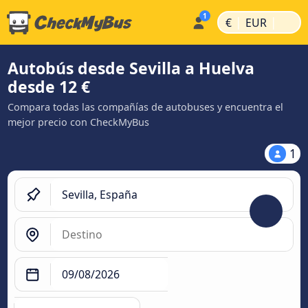
|
|
€
EUR
Autobús desde Sevilla a Huelva
desde 12 €
Compara todas las compañías de autobuses y encuentra el
mejor precio con CheckMyBus
1