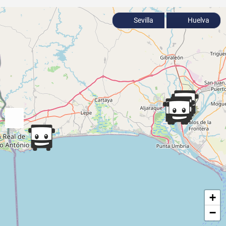
Sevilla
Huelva
+
−