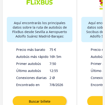
Aquí encontrarás los principales
Aquí encon
datos sobre la ruta de autobús de
datos sobr
FlixBus desde Sevilla a Aeropuerto
Socibus des
Adolfo Suárez Madrid-Barajas:
Adolfo Su
Precio más barato
75 €
Precio m
Autobús más rápido
16h 5m
Autobús
Primer autobús
7:50
Primer a
Último autobús
12:55
Último a
Conexiones diarias
2 Ø
Conexion
Encontrado en
7/8/2026
Encontr