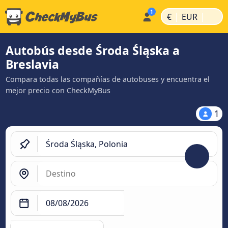
|
|
€
EUR
Autobús desde Środa Śląska a
Breslavia
Compara todas las compañías de autobuses y encuentra el
mejor precio con CheckMyBus
1