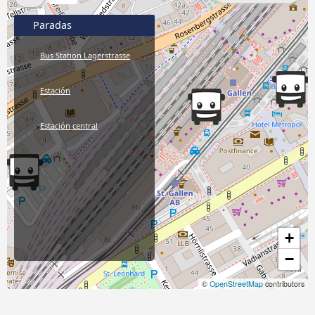
Paradas
Bus Station Lagerstrasse
Estación
Estación central
+
−
©
OpenStreetMap
contributors