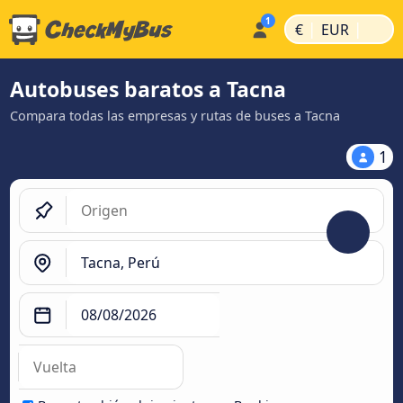
|
|
€
EUR
Autobuses baratos a Tacna
Compara todas las empresas y rutas de buses a Tacna
1