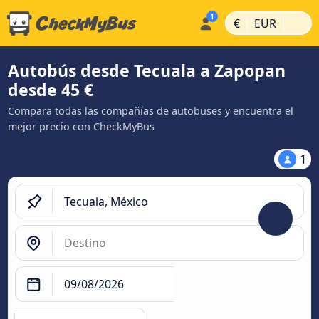
|
|
€
EUR
Autobús desde Tecuala a Zapopan
desde 45 €
Compara todas las compañías de autobuses y encuentra el
mejor precio con CheckMyBus
1