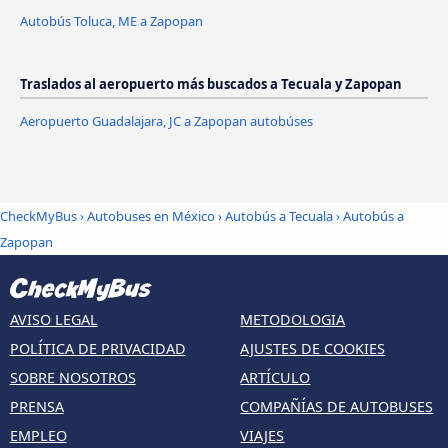
Autobús Toluca, ME a Zapopan
Traslados al aeropuerto más buscados a Tecuala y Zapopan
Aeropuerto Guadalajara, JC a Zapopan autobúses
CheckMyBus
›
Autobuses en México
›
Autobús a Tecuala
›
Autobús a
Zapopan
AVISO LEGAL
METODOLOGIA
POLÍTICA DE PRIVACIDAD
AJUSTES DE COOKIES
SOBRE NOSOTROS
ARTÍCULO
PRENSA
COMPAÑÍAS DE AUTOBUSES
EMPLEO
VIAJES