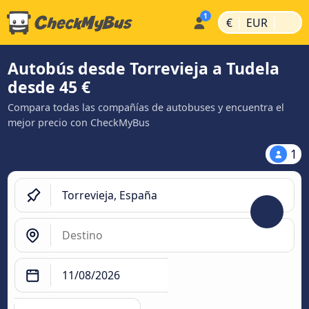
|
|
€
EUR
Autobús desde Torrevieja a Tudela
desde 45 €
Compara todas las compañías de autobuses y encuentra el
mejor precio con CheckMyBus
1