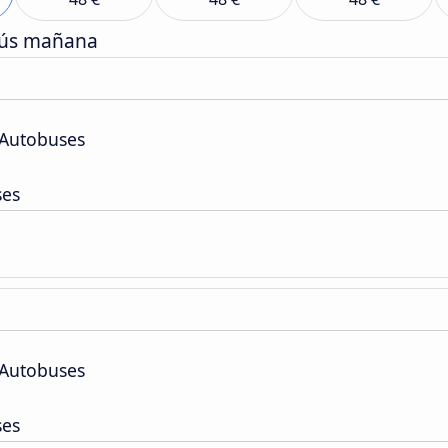
bús mañana
 Autobuses
ses
 Autobuses
ses