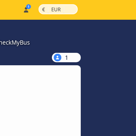
|
|
€
EUR
CheckMyBus
1