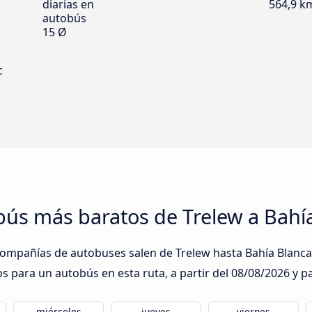
diarias en
564,9 k
autobús
15 Ø
c
obús más baratos de Trelew a Bahí
compañías de autobuses salen de Trelew hasta Bahía Blanca: 
s para un autobús en esta ruta, a partir del
08/08/2026
y pa
miércoles
jueves
viernes