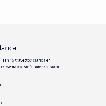
lanca
izan 15 trayectos diarios en
Trelew hasta Bahía Blanca a partir
r
s
ia