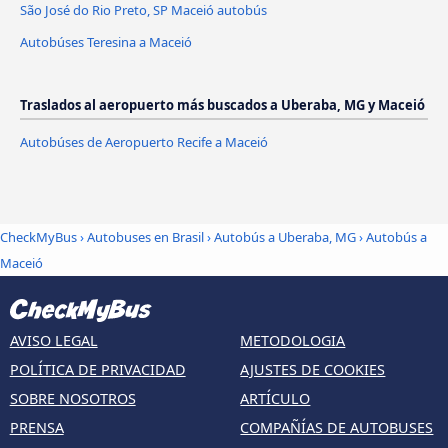
São José do Rio Preto, SP Maceió autobús
Autobúses Teresina a Maceió
Traslados al aeropuerto más buscados a Uberaba, MG y Maceió
Autobúses de Aeropuerto Recife a Maceió
CheckMyBus
›
Autobuses en Brasil
›
Autobús a Uberaba, MG
›
Autobús a
Maceió
AVISO LEGAL
METODOLOGIA
POLÍTICA DE PRIVACIDAD
AJUSTES DE COOKIES
SOBRE NOSOTROS
ARTÍCULO
PRENSA
COMPAÑÍAS DE AUTOBUSES