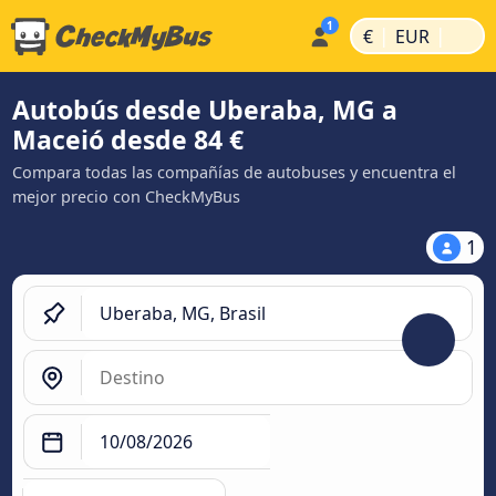
|
|
€
EUR
Autobús desde Uberaba, MG a
Maceió desde 84 €
Compara todas las compañías de autobuses y encuentra el
mejor precio con CheckMyBus
1