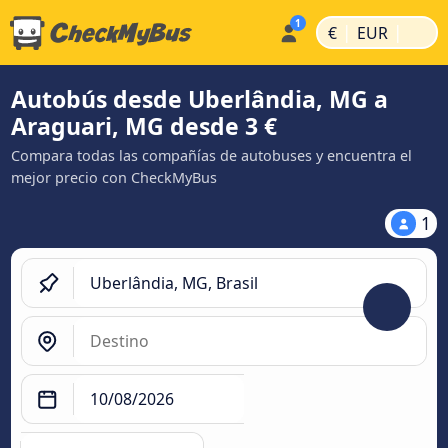
|
|
€
EUR
Autobús desde Uberlândia, MG a
Araguari, MG desde 3 €
Compara todas las compañías de autobuses y encuentra el
mejor precio con CheckMyBus
1