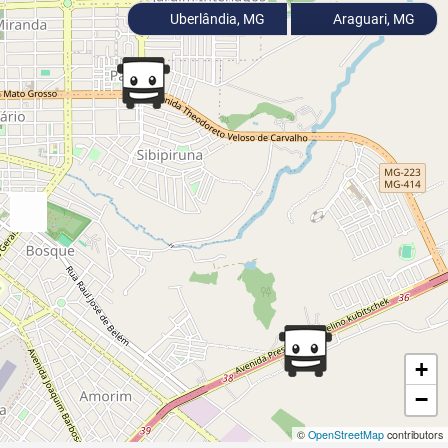
Uberlândia, MG
Araguari, MG
+
−
©
OpenStreetMap
contributors