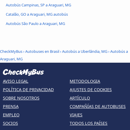
Autobús Campinas, SP a Araguari, MG
Catalão, GO a Araguari, MG autobús
Autobús São Paulo a Araguari, MG
CheckMyBus
›
Autobuses en Brasil
›
Autobús a Uberlândia, MG
›
Autobús a
Araguari, MG
AVISO LEGAL
METODOLOGIA
POLÍTICA DE PRIVACIDAD
AJUSTES DE COOKIES
SOBRE NOSOTROS
ARTÍCULO
PRENSA
COMPAÑÍAS DE AUTOBUSES
EMPLEO
VIAJES
SOCIOS
TODOS LOS PAÍSES