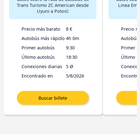
Trans Turismo ZC American desde
Linea Emp
Uyuni a Potosí:
Precio más barato
8 €
Precio m
Autobús más rápido
4h 0m
Autobús
Primer autobús
9:30
Primer a
Último autobús
18:30
Último a
Conexiones diarias
5 Ø
Conexion
Encontrado en
5/8/2026
Encontr