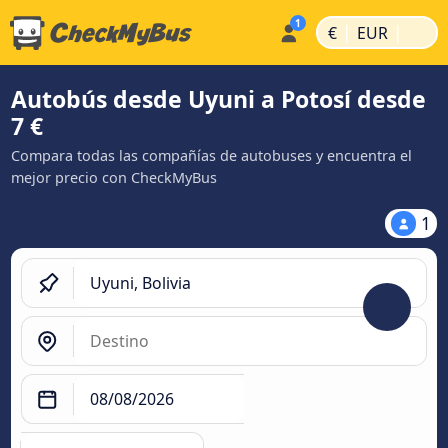
|
|
€
EUR
Autobús desde Uyuni a Potosí desde
7 €
Compara todas las compañías de autobuses y encuentra el
mejor precio con CheckMyBus
1