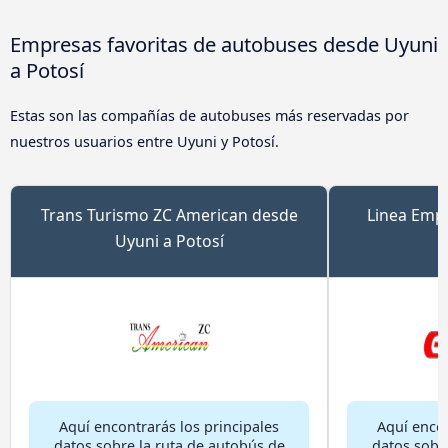
Empresas favoritas de autobuses desde Uyuni
a Potosí
Estas son las compañías de autobuses más reservadas por
nuestros usuarios entre Uyuni y Potosí.
Trans Turismo ZC American desde
Linea Emp
Uyuni a Potosí
Aquí encontrarás los principales
Aquí encon
datos sobre la ruta de autobús de
datos sobr