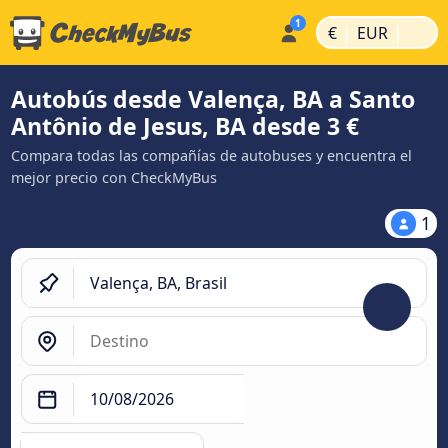
|
|
€
EUR
Autobús desde Valença, BA a Santo
Antônio de Jesus, BA desde 3 €
Compara todas las compañías de autobuses y encuentra el
mejor precio con CheckMyBus
1