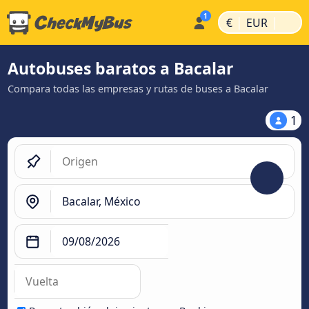
|
|
€
EUR
Autobuses baratos a Bacalar
Compara todas las empresas y rutas de buses a Bacalar
1