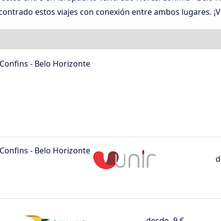
trado estos viajes con conexión entre ambos lugares. ¡Ve
onfins - Belo Horizonte
onfins - Belo Horizonte
d
desde
9 €