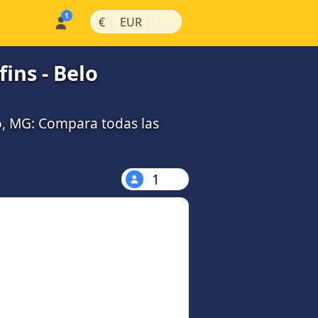
|
|
€
EUR
ins - Belo
o, MG: Compara todas las
1