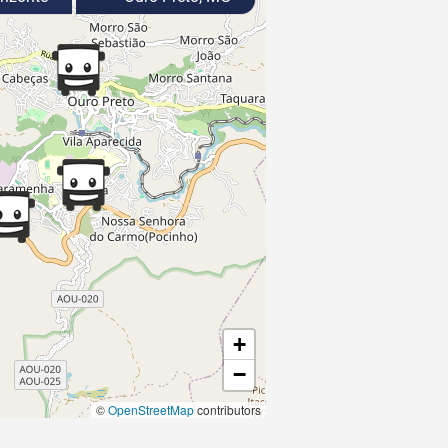
+
−
©
OpenStreetMap
contributors