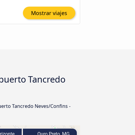
Mostrar viajes
opuerto Tancredo
uerto Tancredo Neves/Confins -
rizonte
Ouro Preto, MG