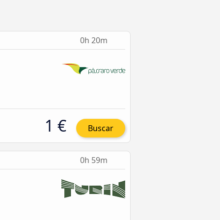
0h 20m
1 €
Buscar
0h 59m