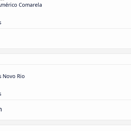
Américo Comarela
s
s Novo Rio
s
m