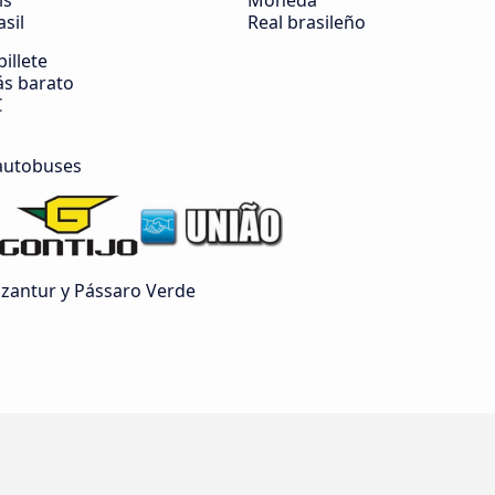
ís
Moneda
asil
Real brasileño
billete
s barato
€
autobuses
zantur y Pássaro Verde