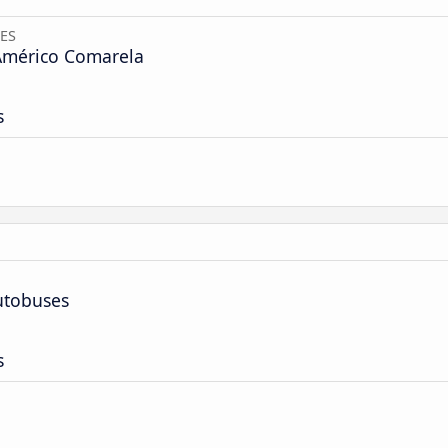
 ES
Américo Comarela
s
utobuses
s