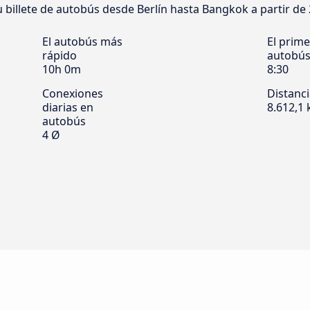
u billete de autobús desde Berlín hasta Bangkok a partir de 
El autobús más
El prime
rápido
autobú
10h 0m
8:30
Conexiones
Distanc
diarias en
8.612,1
autobús
4 Ø