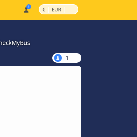
|
|
€
EUR
CheckMyBus
1