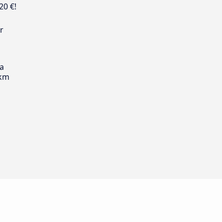
20 €!
r
s
ia
 km