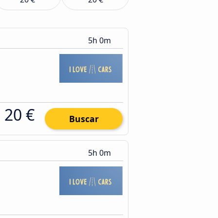
5h 0m
20 €
Buscar
5h 0m