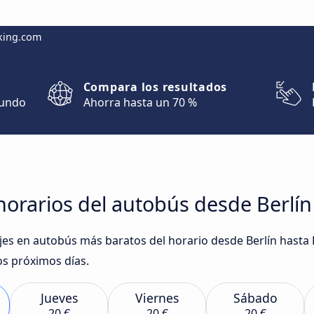
king.com
Compara los resultados
mundo
Ahorra hasta un 70 %
horarios del autobús desde Berlí
iajes en autobús más baratos del horario desde Berlín hast
os próximos días.
Jueves
Viernes
Sábado
20 €
20 €
20 €