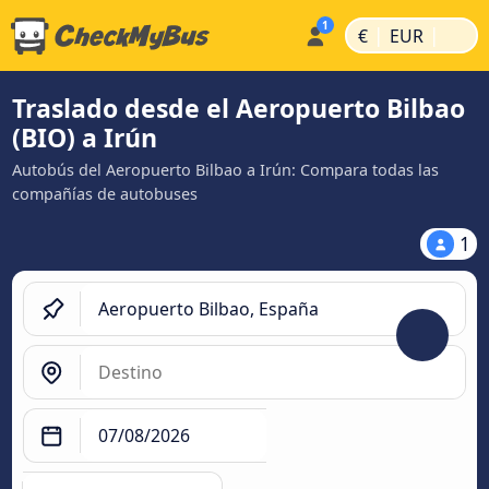
|
|
€
EUR
Traslado desde el Aeropuerto Bilbao
(BIO) a Irún
Autobús del Aeropuerto Bilbao a Irún: Compara todas las
compañías de autobuses
1