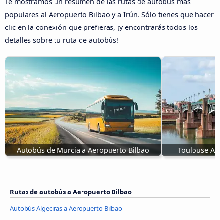
Te mostramos un resumen de las rutas de autobús más
populares al Aeropuerto Bilbao y a Irún. Sólo tienes que hacer
clic en la conexión que prefieras, ¡y encontrarás todos los
detalles sobre tu ruta de autobús!
Autobús de Murcia a Aeropuerto Bilbao
Toulouse Ae
Rutas de autobús a Aeropuerto Bilbao
Autobús Algeciras a Aeropuerto Bilbao