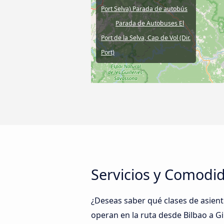
Port Selva) Parada de autobús
Parada de Autobuses El
Port de la Selva, Cap de Vol (Dir.
Port)
Servicios y Comodid
¿Deseas saber qué clases de asien
operan en la ruta desde Bilbao a G