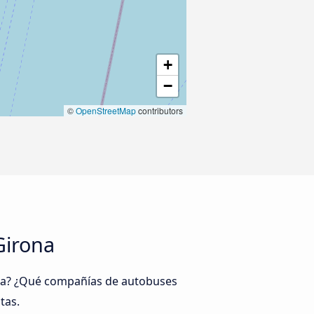
+
−
©
OpenStreetMap
contributors
Girona
ona? ¿Qué compañías de autobuses
tas.