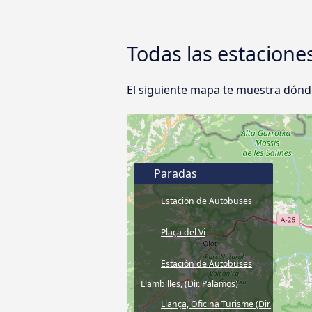
Todas las estacione
El siguiente mapa te muestra dónde
Paradas
Estación de Autobuses
Plaça del Vi
Estación de Autobuses
Llambilles, (Dir. Palamos)
Llança, Oficina Turisme (Dir.