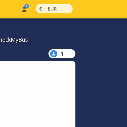
|
|
€
EUR
CheckMyBus
1