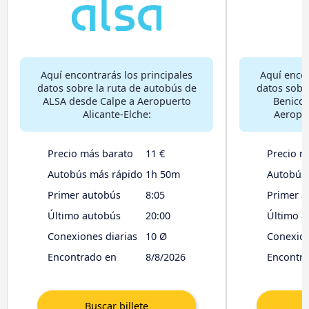
Aquí encontrarás los principales
Aquí encon
datos sobre la ruta de autobús de
datos sobr
ALSA desde Calpe a Aeropuerto
Benicon
Alicante-Elche:
Aeropue
Precio más barato
11 €
Precio m
Autobús más rápido
1h 50m
Autobús
Primer autobús
8:05
Primer a
Último autobús
20:00
Último a
Conexiones diarias
10 Ø
Conexion
Encontrado en
8/8/2026
Encontr