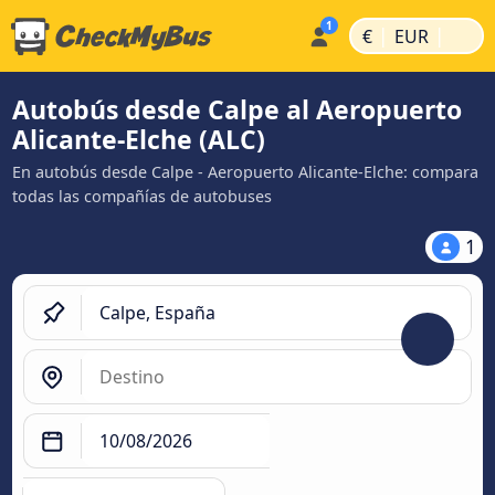
|
|
€
EUR
Autobús desde Calpe al Aeropuerto
Alicante-Elche (ALC)
En autobús desde Calpe - Aeropuerto Alicante-Elche: compara
todas las compañías de autobuses
1